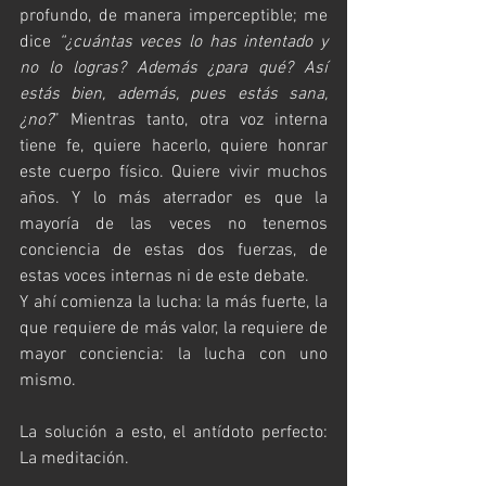
profundo, de manera imperceptible; me 
dice 
“¿cuántas veces lo has intentado y 
no lo logras? Además ¿para qué? Así 
estás bien, además, pues estás sana, 
¿no?
” Mientras tanto, otra voz interna 
tiene fe, quiere hacerlo, quiere honrar 
este cuerpo físico. Quiere vivir muchos 
años. Y lo más aterrador es que la 
mayoría de las veces no tenemos 
conciencia de estas dos fuerzas, de 
estas voces internas ni de este debate.
Y ahí comienza la lucha: la más fuerte, la 
que requiere de más valor, la requiere de 
mayor conciencia: la lucha con uno 
mismo.
La solución a esto, el antídoto perfecto: 
La meditación.