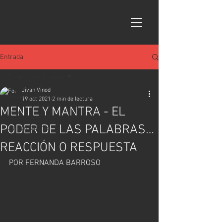
Entrada
Todas las entradas
Jivan Vinod
Todas las entradas
19 oct 2021
2 min de lectura
MENTE Y MANTRA - EL
Jivan
PODER DE LAS PALABRAS…
Colaboradores
REACCIÓN O RESPUESTA
POR FERNANDA BARROSO