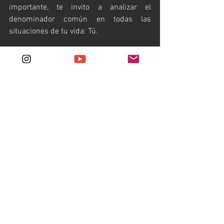
importante, te invito a analizar el 
denominador común en todas las 
situaciones de tu vida: Tú.
Con esta invitación como parte de 
nuestros procesos te dejo hoy: Observa 
qué haces ante estímulos externos; 
observa tus pensamientos, obsérvate a 
ti. Y en especial, sin juicio, observa si 
reaccionas o respondes en tu cotidiano.
Observarnos así, sin juicio, sin 
expectativas; sólo observarnos, es la 
mejor herramienta para auto-
conocernos.
Me cuentas cómo te va en los 
comentarios y nos leemos en la 
siguiente.