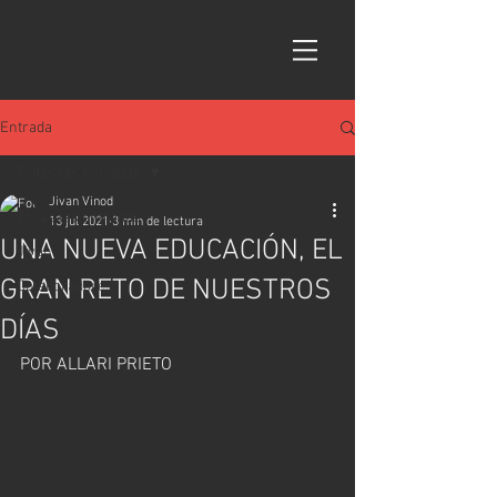
Entrada
Todas las entradas
Jivan Vinod
Todas las entradas
13 jul 2021
3 min de lectura
UNA NUEVA EDUCACIÓN, EL
Jivan
GRAN RETO DE NUESTROS
Colaboradores
DÍAS
POR ALLARI PRIETO