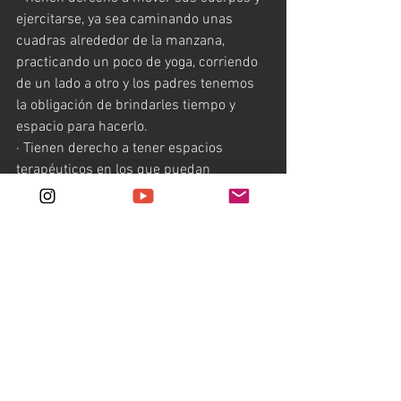
ejercitarse, ya sea caminando unas 
cuadras alrededor de la manzana, 
practicando un poco de yoga, corriendo 
de un lado a otro y los padres tenemos 
la obligación de brindarles tiempo y 
espacio para hacerlo.
· Tienen derecho a tener espacios 
terapéuticos en los que puedan 
gestionar sus emociones.
· Tienen derecho al trabajo espiritual y la 
tranquilidad mental.
· Tienen derecho a no encender sus 
cámaras y mantener privacidad.
· Tienen derecho a no conectarse a 
todas las sesiones si un día así lo 
desean.
· Tienen derecho a jugar y querer más 
tiempo de ocio y aburrimiento para crear.