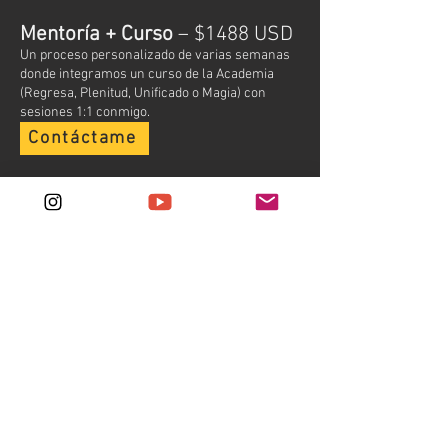
Mentoría + Curso
– $1488 USD
Un proceso personalizado de varias semanas
donde integramos un curso de la Academia
(Regresa, Plenitud, Unificado o Magia) con
sesiones 1:1 conmigo.
Contáctame
Mentoría Anual –
$2222 USD
Un camino completo de un año, con acceso
ilimitado a cualquier curso online que desees
tomar en la Academia + sesiones quincenales
individuales conmigo.
Contáctame
NOTA IMPORTANTE
Caminar Contigo es un espacio íntimo y
sagrado. No se trata de resolverlo todo