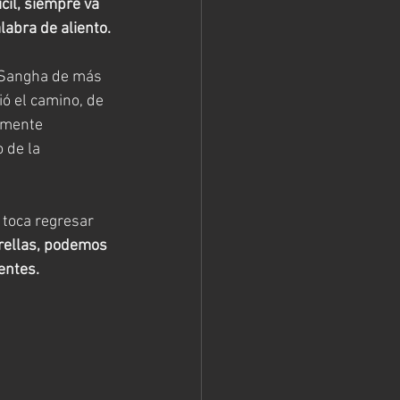
cil, siempre va 
abra de aliento.
 Sangha de más 
ó el camino, de 
amente 
 de la 
, toca regresar 
rellas, podemos 
entes.