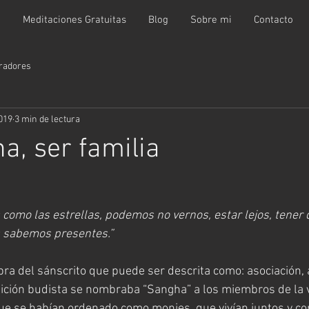
t
Meditaciones Gratuitas
Blog
Sobre mi
Contacto
radores
019
3 min de lectura
a, ser familia
como las estrellas, podemos no vernos, estar lejos, tener d
 sabemos presentes.”
ra del sánscrito que puede ser descrita como: asociación,
ición budista se nombraba “Sangha” a los miembros de la v
e se habían ordenado como monjes, que vivían juntos y co