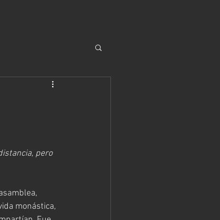
istancia, pero 
 asamblea, 
ida monástica, 
mpartían. Fue 