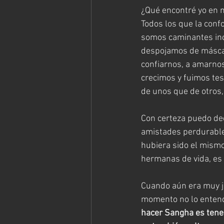
¿Qué encontré yo en mi
Todos los que la conf
somos caminantes inc
despojamos de máscara
confiarnos, a amarn
crecimos y fuimos tes
de unos que de otros,
Con certeza puedo de
amistades perdurables
hubiera sido el mismo
hermanas de vida, es
Cuando aún era muy j
momento no lo entendí
hacer Sangha es tener