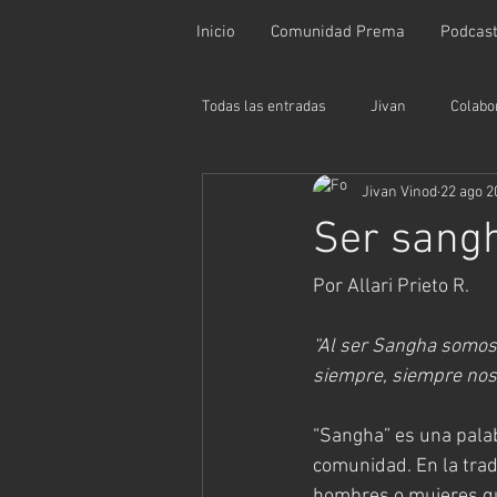
Inicio
Comunidad Prema
Podcas
Todas las entradas
Jivan
Colabo
Jivan Vinod
22 ago 2
Ser sangh
Por Allari Prieto R.
“Al ser Sangha somos 
siempre, siempre nos
“Sangha” es una palab
comunidad. En la trad
hombres o mujeres qu