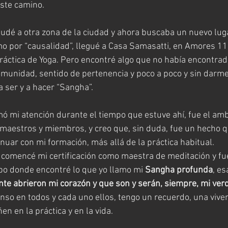
ste camino. 
dé a otra zona de la ciudad y ahora buscaba un nuevo lug
omo por “causalidad”, llegué a Casa Samasatti, en Amores 11
áctica de Yoga. Pero encontré algo que no había encontrad
 comunidad, sentido de pertenencia y poco a poco y sin darme
a ser y a hacer “Sangha”.
ó mi atención durante el tiempo que estuve ahí, fue el amb
maestros y miembros, y creo que, sin duda, fue un hecho q
nuar con mi formación, más allá de la práctica habitual.
comencé mi certificación como maestra de meditación y fue
po donde encontré lo que yo llamo mi 
Sangha profunda
, es
e abrieron mi corazón y que son y serán, siempre, mi verd
nso en todos y cada uno ellos, tengo un recuerdo, una viven
 en la práctica y en la vida.