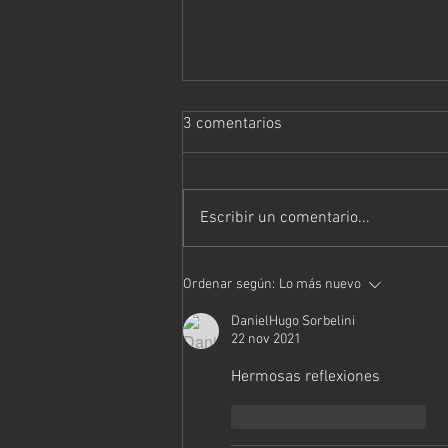
3 comentarios
Escribir un comentario...
Iniciar el camino regresando al
Ordenar según:
Lo más nuevo
ser.
DanielHugo Sorbelini
22 nov 2021
Hermosas reflexiones 
Me gusta
Reaccionar