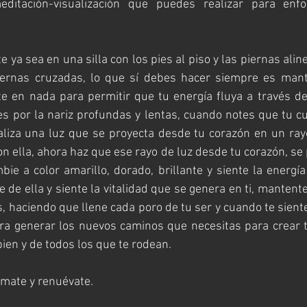
itación-visualización que puedes realizar para enfo
a sea en una silla con los pies al piso y las piernas alinea
iernas cruzadas, lo que sí debes hacer siempre es mant
e en nada para permitir que tu energía fluya a través de
es por la nariz profundas y lentas, cuando notes que tu c
aliza una luz que se proyecta desde tu corazón en un rayo
n ella, ahora haz que ese rayo de luz desde tu corazón, se p
ie a color amarillo, dorado, brillante y siente la energía 
e de ella y siente la vitalidad que se genera en ti, mantent
, haciendo que llene cada poro de tu ser y cuando te siente
ara generar los nuevos caminos que necesitas para crear 
bien y de todos los que te rodean.
rmate y renuévate.