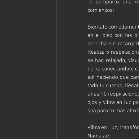
Te comparto una med
comienzos:
Siéntate cómodamente y
en el piso con las p
derecha sin recargart
Realiza 5 respiracion
se han relajado, visu
tierra conectándote co
sol haciendo que camb
todo tu cuerpo, llénat
unas 10 respiraciones
ojos y vibra en luz p
sea para tu más alto 
Vibra en Luz, transfó
Namasté.