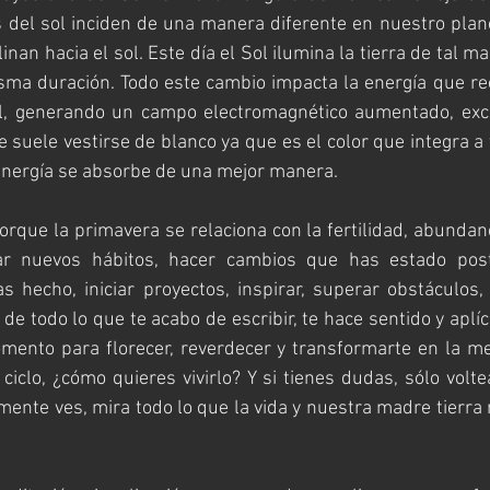
 del sol inciden de una manera diferente en nuestro plane
inan hacia el sol. Este día el Sol ilumina la tierra de tal ma
sma duración. Todo este cambio impacta la energía que re
sol, generando un campo electromagnético aumentado, ex
e suele vestirse de blanco ya que es el color que integra a
 energía se absorbe de una mejor manera.
porque la primavera se relaciona con la fertilidad, abundanc
var nuevos hábitos, hacer cambios que has estado post
 hecho, iniciar proyectos, inspirar, superar obstáculos,
de todo lo que te acabo de escribir, te hace sentido y aplíca
ento para florecer, reverdecer y transformarte en la mej
clo, ¿cómo quieres vivirlo? Y si tienes dudas, sólo volt
mente ves, mira todo lo que la vida y nuestra madre tierra 